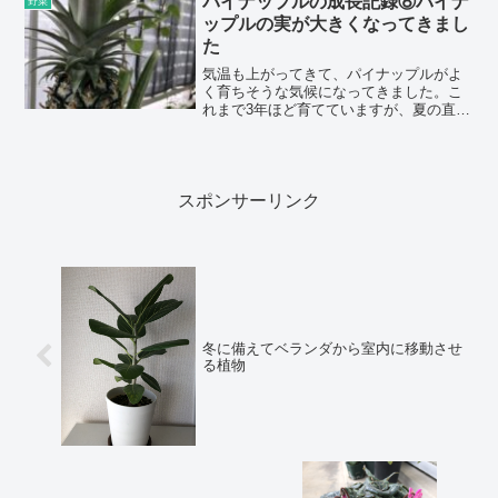
パイナップルの成長記録⑧パイナ
野菜
つい...
ップルの実が大きくなってきまし
た
気温も上がってきて、パイナップルがよ
く育ちそうな気候になってきました。こ
れまで3年ほど育てていますが、夏の直射
日光の葉焼けをほぼ心配しなくて良い、
夏に強い植物です。葉だけの期間が3年も
あったので、今年のパイナップルから食
べれる実を収穫したいと思っています。
※ パイナップル栽培の関連記事パイナ
スポンサーリンク
ップルの...
冬に備えてベランダから室内に移動させ
る植物