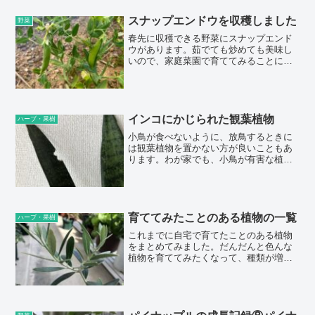
が、スーパーで実際に並んでいる品種も
多いので、気に入っているミニトマトを
スナップエンドウを収穫しました
野菜
選ぶこともでき...
春先に収穫できる野菜にスナップエンド
ウがあります。茹でても炒めても美味し
いので、家庭菜園で育ててみることにし
ました。苗ポットはホームセンターなど
で購入することができますが、今回はタ
ネから育てました。種から育てる方がた
くさんできるのでお買い得な感じではあ
りますが、実際には農家さんのような広
インコにかじられた観葉植物
ハーブ・果樹
い土地がなけ...
小鳥が食べないように、放鳥するときに
は観葉植物を置かない方が良いこともあ
ります。わが家でも、小鳥が有害な植物
をかじってしまわないように気をつけて
います。観葉植物も好きなので、植物を
全部隠したり移動はさせていませんが、
小鳥に有毒だと思われる種類の植物を部
屋に置かないようにしています。とく
育ててみたことのある植物の一覧
ハーブ・果樹
に、インコにと...
これまでに自宅で育てたことのある植物
をまとめてみました。だんだんと色んな
植物を育ててみたくなって、種類が増え
ていました。途中まで栽培して失敗して
しまったものも含めて、2026年5月現在ま
でに71種類の植物を育ててみたことがあ
ります。また、さし木に成功して増やし
たことのある植物もあります。各植物に