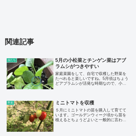
関連記事
5月の小松菜とチンゲン菜はアブ
虫たち
ラムシがつきやすい
家庭菜園をして、自宅で収穫した野菜を
たべれると楽しいですね。5月頃はちょう
どアブラムシが活発な時期なので、小松
菜やチンゲン菜などの葉物野菜を育てる
のは難しくなってきます。アブラムシを
予防するコツも色々とあるかもしれませ
ミニトマトを収穫
んが、ほかの時期にはそれほどアブラム
野菜
シがつかないので、時期をずらして植え
５月にミニトマトの苗を購入して育てて
ると良いか...
います。ゴールデンウィーク頃から苗を
植えるとちょうどよいと一般的に言われ
ています。ミニトマトやトマトは、品種
の数が多くて、苗選びのときに楽しいで
す。育てやすさや、味などで選びます