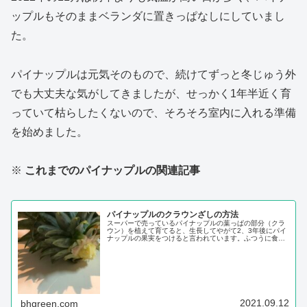
ップルもそのままベランダに置きっぱなしにしていまし
た。
パイナップルは元気そのもので、続けてずっと冬じゅう外
でも大丈夫な気がしてきましたが、せっかく1年半近く育
っていて枯らしたくないので、そろそろ室内に入れる準備
を始めました。
※
これまでのパイナップルの関連記事
パイナップルのクラウンざしの方法
スーパーで売っているパイナップルの葉っぱの部分（クラ
ウン）を植えて育てると、生長してやがて2、3年後にパイ
ナップルの果実をつけると言われています。ふつうに食べ
たあと、捨てる部分のパイナップルの葉っぱを使えるの
で、入手しやすいことも利点ですね。（関連：パイナップ
ルの切り方）パイナップルのクラウンは、水...
2021.09.12
bhgreen.com