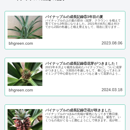
パイナップルの成長記録⑤3年目の夏
パイナップルの上の葉の部分（冠芽、クラウン）を植えて
育ててから3年目になりました。2021年の8月に植え付け
てから2回の冬越しと植え替えをして、現在に至ります。
（関連：パイナップルのクラウンざしの方法）冬は部屋に
入れるようにしましたが、夏の強い日差しにも葉焼けせ
ず、害虫もほぼつかず、とても丈夫で育て...
2023.08.06
bhgreen.com
パイナップルの成長記録⑥花芽がつきました！
2021年８月より栽培を始めたパイナップルに、ついに花芽
がつきました。３回目の冬越しをして、春になってきたタ
イミングで中心部をのぞくといつもと違って花芽のような
ものがありました。2024年の今年こそ花が咲いてもらいた
いと思っていたので、とっても嬉しいです！まだ肌寒い時
期なのですが、順調に育っていたよ...
2024.03.18
bhgreen.com
パイナップルの成長記録⑦花が咲きました
パイナップルのつぼみの先端が紫色になってきて数日後、
ついに花が咲きました。パイナップルの花は、紫色で、い
くつもの花がぐるっと囲むようにして咲きます。花が咲く
前から小さなパイナップルの形をしていましたが、その状
態はまだつぼみだったようで、この紫色の花がパイナップ
ルの花でした。パイナップルの基本情報パイ...