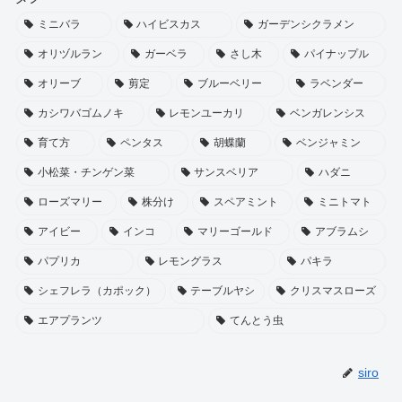
ミニバラ
ハイビスカス
ガーデンシクラメン
オリヅルラン
ガーベラ
さし木
パイナップル
オリーブ
剪定
ブルーベリー
ラベンダー
カシワバゴムノキ
レモンユーカリ
ベンガレンシス
育て方
ペンタス
胡蝶蘭
ベンジャミン
小松菜・チンゲン菜
サンスベリア
ハダニ
ローズマリー
株分け
スペアミント
ミニトマト
アイビー
インコ
マリーゴールド
アブラムシ
パプリカ
レモングラス
パキラ
シェフレラ（カポック）
テーブルヤシ
クリスマスローズ
エアプランツ
てんとう虫
siro