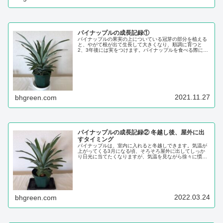
パイナップルの成長記録①
パイナップルの果実の上についている冠芽の部分を植える
と、やがて根が出て生長して大きくなり、順調に育つと
2、3年後には実をつけます。パイナップルを食べる際に、
捨てる部分である冠芽（別称クラウン）を使えるので、始
めやすいですね。葉っぱの部分の根元をつかんでねじる
と、きれいに外れます。クラウン植えて栽培し...
2021.11.27
bhgreen.com
パイナップルの成長記録② 冬越し後、屋外に出
すタイミング
パイナップルは、室内に入れると冬越しできます。気温が
上がってくる3月になる頃、そろそろ屋外に出してしっか
り日光に当てたくなりますが、気温を見ながら徐々に慣ら
すようにします。パイナップルはわりと丈夫ですが、気温
が低い状態が続くと、葉が黄色っぽくなり、元気がなくな
っていきます。また、空気の乾燥によって、...
2022.03.24
bhgreen.com