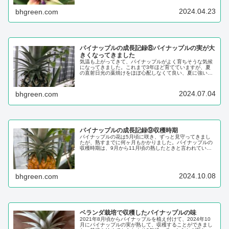
2024.04.23
bhgreen.com
パイナップルの成長記録⑧パイナップルの実が大
きくなってきました
気温も上がってきて、パイナップルがよく育ちそうな気候
になってきました。これまで3年ほど育てていますが、夏
の直射日光の葉焼けをほぼ心配しなくて良い、夏に強い植
物です。葉だけの期間が3年もあったので、今年のパイナ
ップルから食べれる実を収穫したいと思っています。※
パイナップル栽培の関連記事パイナップルの...
2024.07.04
bhgreen.com
パイナップルの成長記録⑨収穫時期
パイナップルの花は5月頃に咲き、ずっと見守ってきまし
たが、熟すまでに何ヶ月もかかりました。パイナップルの
収穫時期は、9月から11月頃の熟したときと言われていま
す。なかなか色が黄色くならないと思っていましたが、黄
色くなってきたら、数日のうちに全体が黄色くなりまし
た。パイナップルの基本情報パイナップル（...
2024.10.08
bhgreen.com
ベランダ栽培で収穫したパイナップルの味
2021年8月頃からパイナップルを植え付けて、2024年10
月にパイナップルの実が熟して、収穫することができまし