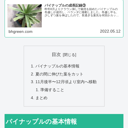
パイナップルの成長記録③
昨年8月よりクラウン挿しで栽培を始めたパイナップルの
冬越しが成功し、ベランダに移動しました。冬越し中も、
少しずつ葉を伸ばしたので、長過ぎる葉先を何回かカット
しました。（詳しくは、パイナップルの成長記録①もどう
ぞ。）4月になってから、全体に葉が伸びて鉢が小さくな
ってきたので、2まわりほど大きな鉢（7号...
2022.05.12
bhgreen.com
目次
パイナップルの基本情報
夏の間に伸びた葉をカット
11月後半〜12月頃より室内へ移動
準備すること
まとめ
パイナップルの基本情報