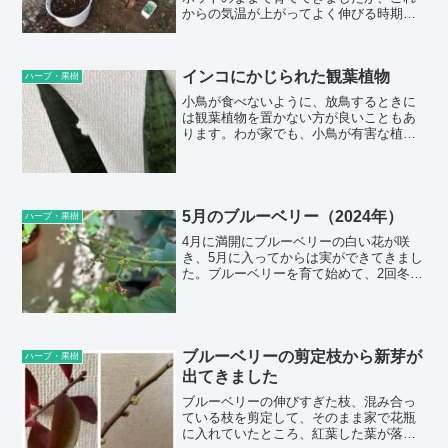
からの気温が上がってよく伸びる時期に
合わせて植え付けすることにしました。
小さな苗ポットのまま育ててしまいまし
たが、レモングラスの本数が増えてい
インコにかじられた観葉植物
て、株分けすることもできそうです。レ
ハーブ・果樹
モングラスの葉は、そのままハーブティ
小鳥が食べないように、放鳥するときに
ーに使って楽し...
は観葉植物を置かない方が良いこともあ
ります。わが家でも、小鳥が有害な植物
をかじってしまわないように気をつけて
います。観葉植物も好きなので、植物を
全部隠したり移動はさせていませんが、
小鳥に有毒だと思われる種類の植物を部
屋に置かないようにしています。とく
5月のブルーベリー（2024年）
ハーブ・果樹
に、インコにと...
4月に満開にブルーベリーの白い花が咲
き、5月に入ってからは実ができてきまし
た。ブルーベリーを育て始めて、2回冬越
しして、3回目の春です。最初の苗は小さ
かったですが、だいぶ大きくなりまし
た。わが家では、ラビットアイ系の2品
種、ブライトウェルとフェスティバルを
育てています。ブルーベリーの基本情報
ブルーベリーの剪定枝から新芽が
ハーブ・果樹
和名： ...
出てきました
ブルーベリーの伸びすぎた枝、混み合っ
ている枝を剪定して、そのまま家で花瓶
に入れていたところ、紅葉した葉が落