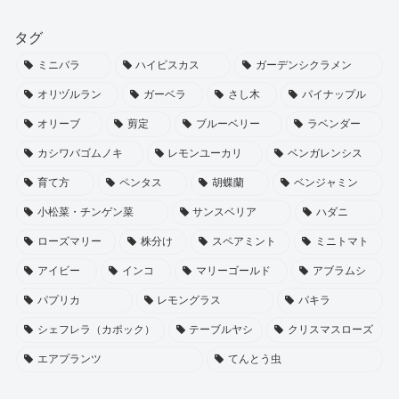
タグ
ミニバラ
ハイビスカス
ガーデンシクラメン
オリヅルラン
ガーベラ
さし木
パイナップル
オリーブ
剪定
ブルーベリー
ラベンダー
カシワバゴムノキ
レモンユーカリ
ベンガレンシス
育て方
ペンタス
胡蝶蘭
ベンジャミン
小松菜・チンゲン菜
サンスベリア
ハダニ
ローズマリー
株分け
スペアミント
ミニトマト
アイビー
インコ
マリーゴールド
アブラムシ
パプリカ
レモングラス
パキラ
シェフレラ（カポック）
テーブルヤシ
クリスマスローズ
エアプランツ
てんとう虫