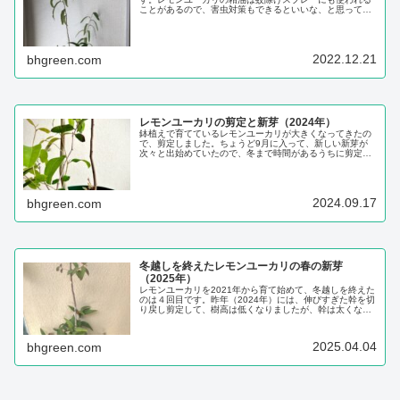
ことがあるので、害虫対策もできるといいな、と思って育
て始めました。オーストラリア原産で、ユーカリの一種
で、多湿が苦手で日光を好む性質があります。条件が整え
ば、とても大きくなる木です。わが家のベラン...
2022.12.21
bhgreen.com
レモンユーカリの剪定と新芽（2024年）
鉢植えで育てているレモンユーカリが大きくなってきたの
で、剪定しました。ちょうど9月に入って、新しい新芽が
次々と出始めていたので、冬まで時間があるうちに剪定す
るのがタイミングとして良さそうです。レモンユーカリ
は、生育が旺盛で背が高くなりやすく、ひょろひょろとし
た幹になりやすいです。今年の春に、木の皮が...
2024.09.17
bhgreen.com
冬越しを終えたレモンユーカリの春の新芽
（2025年）
レモンユーカリを2021年から育て始めて、冬越しを終えた
のは４回目です。昨年（2024年）には、伸びすぎた幹を切
り戻し剪定して、樹高は低くなりましたが、幹は太くなり
ました。2024年から2025年にかけて、寒い冬でしたが、
今年はレモンユーカリが育って丈夫になっていたので、一
度も室内に入れることなく冬...
2025.04.04
bhgreen.com