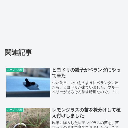
関連記事
ヒヨドリの親子がベランダにやっ
ハーブ・果樹
て来た
つい先日、いつものようにベランダに出
たら、ヒヨドリが来ていました。ブルー
ベリーがそろそろ熟す時期なので、「あ
ちゃー、見つかったかな」と思いまし
た。別の日にもヒヨドリを見かけまし
た。そして、ベランダの少し離れた位置
レモングラスの苗を株分けして植
に、まだヒナのような鳥がいて、たぶん
ハーブ・果樹
目が合いました。「かわいい」と思った
え付けしました
のですが、飛んで...
昨年に購入したレモングラスの苗を、苗
ポットのままで育ててきましたが、これ