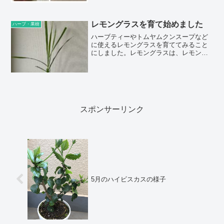
ち、新芽が出てきました。室内は屋外よ
りもあたたかいので、新芽が出てくるの
が早かったです。このまま水栽培で実を
レモングラスを育て始めました
つけるのは難しいですが、花が咲くまで
ハーブ・果樹
は育てられるのではと予想しています。
ハーブティーやトムヤムクンスープなど
剪定した頃のブ...
に使えるレモングラスを育ててみること
にしました。レモングラスは、レモンの
香りのするハーブで、ハーブティーにす
るととても飲みやすいのが特徴です。以
前から興味があったのですが、種から育
てるのは時間がかかったり難しそうです
し、なかなか苗を見かけなかったのです
が、最近園芸...
スポンサーリンク
5月のハイビスカスの様子