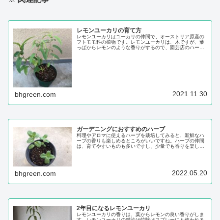
レモンユーカリの育て方
レモンユーカリはユーカリの仲間で、オーストリア原産の
フトモモ科の植物です。レモンユーカリは、木ですが、葉
っぱからレモンのような香りがするので、園芸店のハーブ
類の近くに苗が並んでいることもあります。このレモンの
ような香りは、虫除けになるということで、アロマを使っ
た虫除けスプレーなどにレモンユーカリの香...
2021.11.30
bhgreen.com
ガーデニングにおすすめのハーブ
料理やアロマに使えるハーブを栽培してみると、新鮮なハ
ーブの香りも楽しめるところがいいですね。ハーブの仲間
は、育てやすいものも多いですし、少量でも香りを楽しむ
ことができるので、ガーデニングをこれから始める人にも
向いていると思います。初めて育てたハーブは、バジルの
苗でしたが、すぐに料理にも使えてとても便...
2022.05.20
bhgreen.com
2年目になるレモンユーカリ
レモンユーカリの香りは、葉からレモンの良い香りがしま
す。レモンユーカリの精油は蚊除けスプレーにも使われる