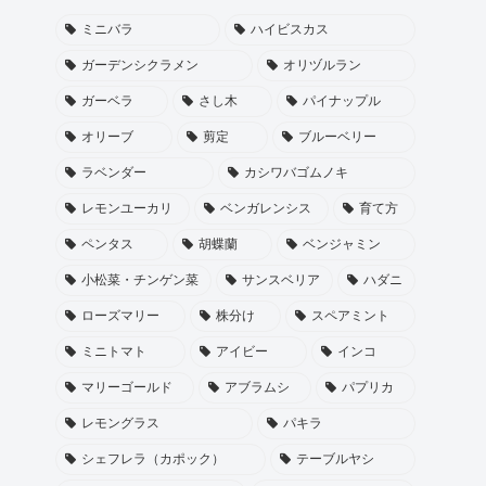
ミニバラ
ハイビスカス
ガーデンシクラメン
オリヅルラン
ガーベラ
さし木
パイナップル
オリーブ
剪定
ブルーベリー
ラベンダー
カシワバゴムノキ
レモンユーカリ
ベンガレンシス
育て方
ペンタス
胡蝶蘭
ベンジャミン
小松菜・チンゲン菜
サンスベリア
ハダニ
ローズマリー
株分け
スペアミント
ミニトマト
アイビー
インコ
マリーゴールド
アブラムシ
パプリカ
レモングラス
パキラ
シェフレラ（カポック）
テーブルヤシ