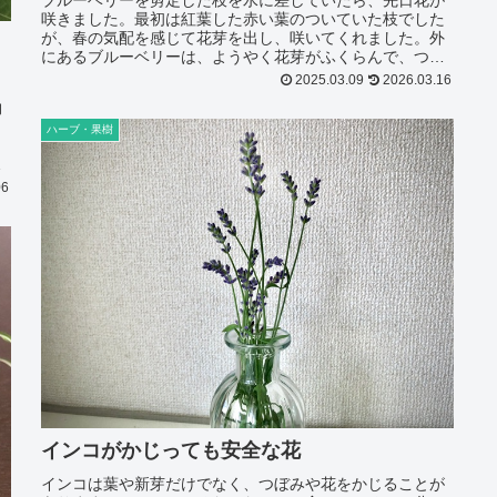
ブルーベリーを剪定した枝を水に差していたら、先日花が
咲きました。最初は紅葉した赤い葉のついていた枝でした
が、春の気配を感じて花芽を出し、咲いてくれました。外
にあるブルーベリーは、ようやく花芽がふくらんで、つぼ
みになろうとしているところです。室内のほうが温度が高
2025.03.09
2026.03.16
いので、一足先に春が来た感じがしています...
物
イ
ハーブ・果樹
毒
い
06
インコがかじっても安全な花
インコは葉や新芽だけでなく、つぼみや花をかじることが