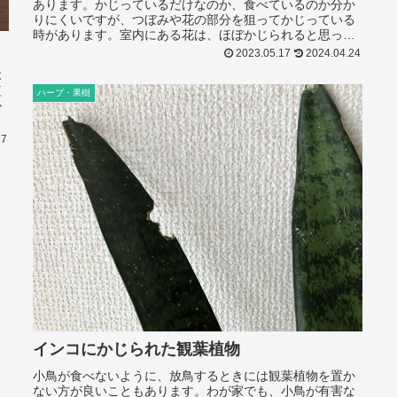
あります。かじっているだけなのか、食べているのか分か
りにくいですが、つぼみや花の部分を狙ってかじっている
時があります。室内にある花は、ほぼかじられると思って
いたほうが良いと思います。毒があるような危険な植物は
2023.05.17
2024.04.24
インコのために家に置かないようにしましょ...
木
植
ハーブ・果樹
か
し
た
17
インコにかじられた観葉植物
小鳥が食べないように、放鳥するときには観葉植物を置か
ない方が良いこともあります。わが家でも、小鳥が有害な