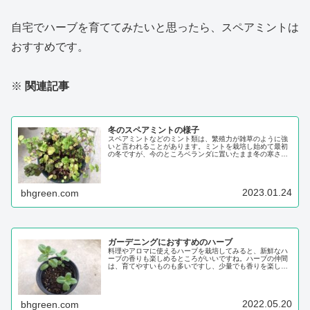
自宅でハーブを育ててみたいと思ったら、スペアミントは
おすすめです。
※
関連記事
冬のスペアミントの様子
スペアミントなどのミント類は、繁殖力が雑草のように強
いと言われることがあります。ミントを栽培し始めて最初
の冬ですが、今のところベランダに置いたまま冬の寒さに
も耐えてくれています。昨シーズンは、ミントティーにし
たり、デザートの飾り付けに添えたり、色々な場面で使う
ことができました。寒くなってから、古い葉...
2023.01.24
bhgreen.com
ガーデニングにおすすめのハーブ
料理やアロマに使えるハーブを栽培してみると、新鮮なハ
ーブの香りも楽しめるところがいいですね。ハーブの仲間
は、育てやすいものも多いですし、少量でも香りを楽しむ
ことができるので、ガーデニングをこれから始める人にも
向いていると思います。初めて育てたハーブは、バジルの
苗でしたが、すぐに料理にも使えてとても便...
2022.05.20
bhgreen.com