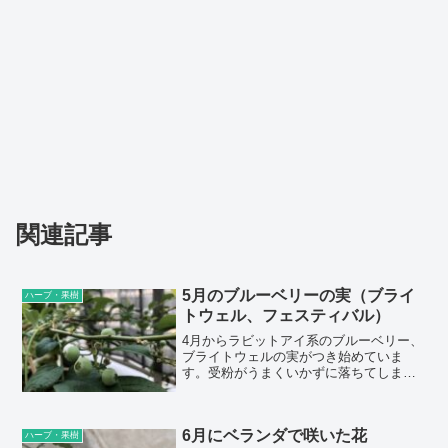
関連記事
5月のブルーベリーの実（ブライ
ハーブ・果樹
トウェル、フェスティバル）
4月からラビットアイ系のブルーベリー、
ブライトウェルの実がつき始めていま
す。受粉がうまくいかずに落ちてしまっ
た花もありますが、受粉できた花も残っ
ていて、少しずつ実が大きくなってきて
います。ラビットアイ系のブルーベリー
6月にベランダで咲いた花
は、他家受粉といって、品種の異なる花
ハーブ・果樹