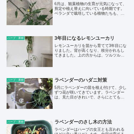
の花粉をつけると実がよく成ると言われ
6月は、観葉植物の生育が元気になって、
ています。現...
剪定や植え替えに向いている時期です。
ベランダで栽培している植物たちも、元
気に育っています。ミニトマトの花も咲
いたので、6月中に実が収穫できるか楽し
みです。春の花は5月頃に終わり、6月に
なってくると初夏の花が咲き始めてきま
した。ミニトマトミニトマト（2022年6
3年目になるレモンユーカリ
ハーブ・果樹
月...
レモンユーカリを苗から育てて3年目にな
りました。背が高くなり、枝分かれもし
てきました。上の方からは、ツルツルし
た葉が出てくるようになりました。室内
から窓越しにベランダを見るとき、レモ
ンユーカリの葉が風に揺られているのが
見えるようになり、このままの眺めも良
いのですが、そろそろ剪定しようかと迷
ラベンダーのハダニ対策
ハーブ・果樹
っています...
5月にラベンダーの苗を植え付けて、少し
ずつ花が咲いてきています。ラベンダー
は、見た目がきれいで、さらにとても良
い香りがします。順調に育っています
が、先日ハダニがついているのを見つけ
たので、毎日チェックするようにしてい
ます。ハダニは、オレンジ色をしていて1
ミリよりも小さなクモ類の虫です。動き
ラベンダーのさし木の方法
ハーブ・果樹
が早くない...
ラベンダーはハーブの女王とも言われる