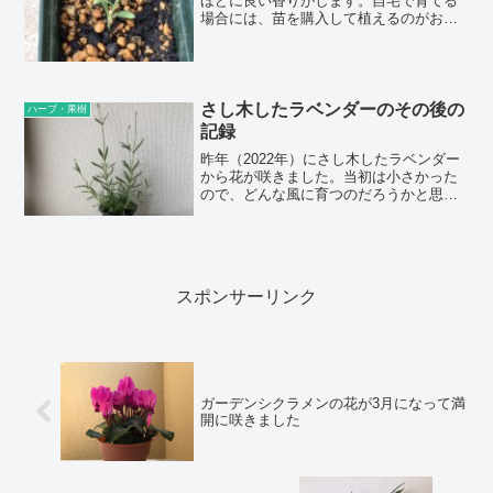
ほどに良い香りがします。自宅で育てる
場合には、苗を購入して植えるのがおす
すめですが、増やしたい場合にはさし木
で増やせます。イングリッシュラベンダ
ーは、香りが強い品種ですが、日本の高
温多湿の気候は苦手な方なので、ラバン
ディン系のラベンダーの方が育てやすい
さし木したラベンダーのその後の
ハーブ・果樹
こともありま...
記録
昨年（2022年）にさし木したラベンダー
から花が咲きました。当初は小さかった
ので、どんな風に育つのだろうかと思っ
ていましたが、冬を越して春になり気温
が上がってくると、待っていましたとば
かりに勢いよく伸びました。4月後半から
5月にかけて伸び始めます。1本のさし木
から、順調に育つとボリュームが出てき
スポンサーリンク
れい...
ガーデンシクラメンの花が3月になって満
開に咲きました