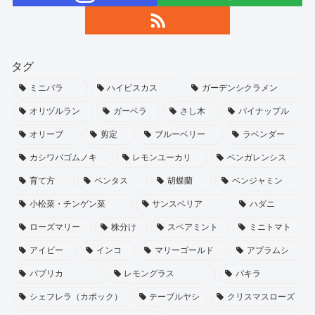
タグ
ミニバラ
ハイビスカス
ガーデンシクラメン
オリヅルラン
ガーベラ
さし木
パイナップル
オリーブ
剪定
ブルーベリー
ラベンダー
カシワバゴムノキ
レモンユーカリ
ベンガレンシス
育て方
ペンタス
胡蝶蘭
ベンジャミン
小松菜・チンゲン菜
サンスベリア
ハダニ
ローズマリー
株分け
スペアミント
ミニトマト
アイビー
インコ
マリーゴールド
アブラムシ
パプリカ
レモングラス
パキラ
シェフレラ（カポック）
テーブルヤシ
クリスマスローズ