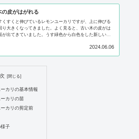
木の皮がはがれる
すくすくと伸びているレモンユーカリですが、上に伸びる
回り大きくなってきました。よく見ると、古い木の皮がは
面が出てきていました。うす緑色から白色をした新しい木
少しずつはがれていくので、先にめくっても良さそうです
2024.06.06
次
ユーカリの基本情報
ユーカリの苗
ユーカリの剪定前
の様子