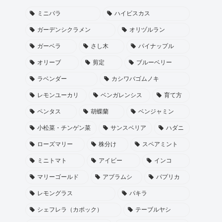
ミニバラ
ハイビスカス
ガーデンシクラメン
オリヅルラン
ガーベラ
さし木
パイナップル
オリーブ
剪定
ブルーベリー
ラベンダー
カシワバゴムノキ
レモンユーカリ
ベンガレンシス
育て方
ペンタス
胡蝶蘭
ベンジャミン
小松菜・チンゲン菜
サンスベリア
ハダニ
ローズマリー
株分け
スペアミント
ミニトマト
アイビー
インコ
マリーゴールド
アブラムシ
パプリカ
レモングラス
パキラ
シェフレラ（カポック）
テーブルヤシ