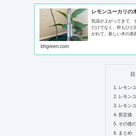
レモンユーカリの
気温が上がってきて、
だけでなく、幹もひと
がれて、新しい木の表
肌の色もきれいです。
bhgreen.com
が、そのまま...
目
レモン
レモン
レモン
剪定後
その後
まとめ