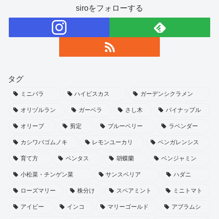
siroをフォローする
タグ
ミニバラ
ハイビスカス
ガーデンシクラメン
オリヅルラン
ガーベラ
さし木
パイナップル
オリーブ
剪定
ブルーベリー
ラベンダー
カシワバゴムノキ
レモンユーカリ
ベンガレンシス
育て方
ペンタス
胡蝶蘭
ベンジャミン
小松菜・チンゲン菜
サンスベリア
ハダニ
ローズマリー
株分け
スペアミント
ミニトマト
アイビー
インコ
マリーゴールド
アブラムシ