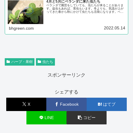
4月と5月にベランダに来た虫たち
ベランダで園芸をしていても、虫たちが来ることがありま
す。益虫もあれば、害虫もいます。冬よりも、気温が上が
ってきた春から秋にかけて虫たちも活発になります。ベラ
ンダだと、お庭や畑よりやって来る虫の数も種類も少ない
と思います。今回は、4月と5月に見た虫たちをまとめたい
と思います。アブラムシ小松菜のアブラム...
2022.05.14
bhgreen.com
ハーブ・果樹
虫たち
スポンサーリンク
シェアする
X
Facebook
はてブ
LINE
コピー