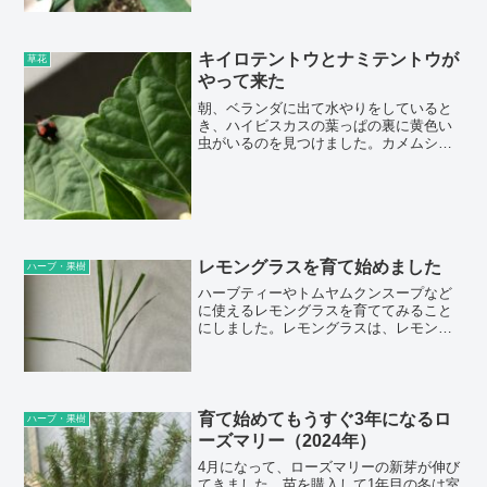
れ気味になってきた植物もあります。ミ
ニバラやガーベラは暑い時期は耐えてい
る感じがしています。一方で、6月までな
かなかいなくならなかったアブラムシを
キイロテントウとナミテントウが
草花
見か...
やって来た
朝、ベランダに出て水やりをしていると
き、ハイビスカスの葉っぱの裏に黄色い
虫がいるのを見つけました。カメムシを
見た後だったので、また別の害虫だと思
ったのですが、虫の種類が分からず気に
なっていました。とりあえず写真に収め
てから、ベランダの外に逃しました。2日
後、てんとう虫を見つけて、模様から種
類を調べて...
レモングラスを育て始めました
ハーブ・果樹
ハーブティーやトムヤムクンスープなど
に使えるレモングラスを育ててみること
にしました。レモングラスは、レモンの
香りのするハーブで、ハーブティーにす
るととても飲みやすいのが特徴です。以
前から興味があったのですが、種から育
てるのは時間がかかったり難しそうです
し、なかなか苗を見かけなかったのです
育て始めてもうすぐ3年になるロ
ハーブ・果樹
が、最近園芸...
ーズマリー（2024年）
4月になって、ローズマリーの新芽が伸び
てきました。苗を購入して1年目の冬は室