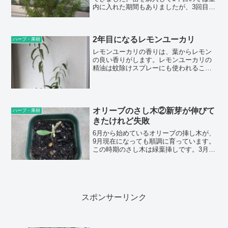
内に入れた期間もありましたが、3回目の
冬越しはベランダに出しっぱなしでし
た。木が大きくなると冬に室内に入れる
のは大変だからどうしようか、と少し心
2年目になるレモンユーカリ
配していたのですが、丈夫になってベラ
ハーブ・果樹
ンダに出しっぱなしでも冬を越せるよう
レモンユーカリの香りは、葉からレモン
になりま...
の良い香りがします。レモンユーカリの
精油は蚊除けスプレーにも使われること
があるので、害虫対策もできるといい
な、と思って育て始めました。オースト
ラリア原産で、ユーカリの一種で、多湿
が苦手で日光を好む性質があります。条
件が整えば、とても大きくなる木です。
オリーブのさし木②新芽が伸びて
ハーブ・果樹
わが家のベラン...
きたけれど失敗
6月から始めているオリーブの挿し木が、
9月現在になっても順調に育っています。
この時期のさし木は緑葉挿しです。3月頃
の休眠挿しを何本か挑戦してみてはいる
のですが、なかなか新芽が出たり発根せ
ずに失敗したので、今回は一歩前進でき
ています。フィカス属のベンジャミンや
アルテシマなどの仲間に比べて、オリー
スポンサーリンク
ブはさ...