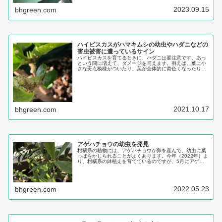
2023.09.15
bhgreen.com
ハイビスカスがハマキムシの幼虫やハダニなどの
害虫被害に遭っているサイン
ハイビスカスを育てるときに、ハダニは要注意です。あっ
という間に増えて、ダメージを与えます。例えば、葉に小
さな斑点模様がついたり、葉が全体的に黄色くなったりし
て、葉やつぼみが落ちてしまいます。ハダニは、肉眼で確
認できますが、0.2〜0.8mm程度と小さいので、注意して
いないと気が付かないことがあります...
2021.10.17
bhgreen.com
アゲハチョウの幼虫を発見
柑橘系の植物には、アゲハチョウが卵を産んで、幼虫に葉
っぱをかじられることがよくあります。今年（2022年）よ
り、柑橘系の鉢植えを育てているのですが、5月にアゲハ
チョウの幼虫を発見しました。観察を始めてから11日間
（5/10〜5/21）のうちに、みるみるうちに幼虫が大きくな
ってきました。【5月10日】...
2022.05.23
bhgreen.com