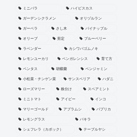
ミニバラ
ハイビスカス
ガーデンシクラメン
オリヅルラン
ガーベラ
さし木
パイナップル
オリーブ
剪定
ブルーベリー
ラベンダー
カシワバゴムノキ
レモンユーカリ
ベンガレンシス
育て方
ペンタス
胡蝶蘭
ベンジャミン
小松菜・チンゲン菜
サンスベリア
ハダニ
ローズマリー
株分け
スペアミント
ミニトマト
アイビー
インコ
マリーゴールド
アブラムシ
パプリカ
レモングラス
パキラ
シェフレラ（カポック）
テーブルヤシ