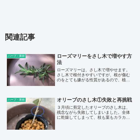
関連記事
ローズマリーをさし木で増やす方
ハーブ・果樹
法
ローズマリーは、さし木で増やせます。
さし木で根付きやすいですが、根が傷む
のをとても嫌がる性質があるので、植え
替える際には根をほぐしたりせず、でき
るだけ触らないようにします。さし木に
向いているのは、3〜4月、9〜10月の、気
オリーブのさし木①失敗と再挑戦
温が暑すぎず寒すぎない時期です。目安
ハーブ・果樹
は、20～25℃くらいの気温だと、さし木
３月頃に剪定したオリーブのさし木は、
が...
残念ながら失敗してしまいました。全体
に乾燥してしまって、枝も葉もカラカラ
になってしまいました。根も全く生えて
いませんでした。ベンジャミンやローズ
マリーなど、さし木に成功してきている
のですが、オリーブはけっこう難しいで