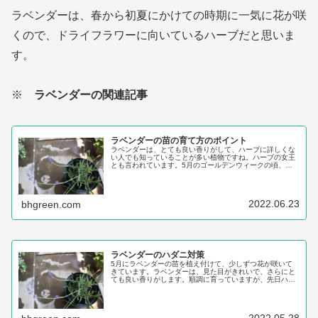
ラベンダーは、春から初夏にかけての時期に一気に花が咲
くので、ドライフラワーに向いているハーブだと思いま
す。
※
ラベンダーの関連記事
ラベンダーの苗の育て方のポイント
ラベンダーは、とても良い香りがして、ハーブに詳しくな
い人でも知っていることが多い植物ですね。ハーブの女王
とも言われています。5月のゴールデンウィークの頃、ホ
ームセンターにはつぼみがついたラベンダーの苗が並んで
いました。まだ小さなつぼみがついている状態でしたが、
ほのかにラベンダーの香りがしていました。...
2022.06.23
bhgreen.com
ラベンダーのハダニ対策
5月にラベンダーの苗を植え付けて、少しずつ花が咲いて
きています。ラベンダーは、見た目がきれいで、さらにと
ても良い香りがします。順調に育っていますが、先日ハダ
ニがついているのを見つけたので、毎日チェックするよう
にしています。ハダニは、オレンジ色をしていて1ミリよ
りも小さなクモ類の虫です。動きが早くない...