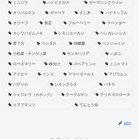
ミニバラ
ハイビスカス
ガーデンシクラメン
オリヅルラン
ガーベラ
さし木
パイナップル
オリーブ
剪定
ブルーベリー
ラベンダー
カシワバゴムノキ
レモンユーカリ
ベンガレンシス
育て方
ペンタス
胡蝶蘭
ベンジャミン
小松菜・チンゲン菜
サンスベリア
ハダニ
ローズマリー
株分け
スペアミント
ミニトマト
アイビー
インコ
マリーゴールド
アブラムシ
パプリカ
レモングラス
パキラ
シェフレラ（カポック）
テーブルヤシ
クリスマスローズ
エアプランツ
てんとう虫
siro