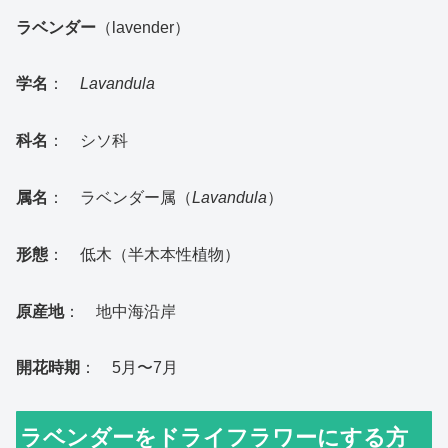
ラベンダー
（lavender）
学名
：
Lavandula
科名
： シソ科
属名
： ラベンダー属（
Lavandula
）
形態
： 低木（半木本性植物）
原産地
： 地中海沿岸
開花時期
： 5月〜7月
ラベンダーをドライフラワーにする方