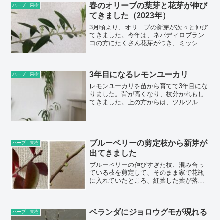
す。（関連：ベンジャミンの挿し木の1年
春のオリーブの葉芽と花芽が伸び
ハーブ・果樹
後）６月に...
てきました（2023年）
3月頃より、オリーブの新芽が次々と伸び
てきました。今年は、ネバディロブラン
コの方にたくさん花芽がつき、ミッショ
ンには花芽はついていません。ネバディ
ロブランコのほうが花が付きやすい品種
なのだと思います。ミッションだけ冬に
3年目になるレモンユーカリ
部屋に入れていた期間があるので、冬に
ハーブ・果樹
過ごした気温の影響もあるかもしれませ
レモンユーカリを苗から育てて3年目にな
んし、また...
りました。背が高くなり、枝分かれもし
てきました。上の方からは、ツルツルし
た葉が出てくるようになりました。室内
から窓越しにベランダを見るとき、レモ
ンユーカリの葉が風に揺られているのが
見えるようになり、このままの眺めも良
いのですが、そろそろ剪定しようかと迷
ブルーベリーの剪定枝から新芽が
ハーブ・果樹
っています...
出てきました
ブルーベリーの伸びすぎた枝、混み合っ
ている枝を剪定して、そのまま家で花瓶
に入れていたところ、紅葉した葉が落
ち、新芽が出てきました。室内は屋外よ
りもあたたかいので、新芽が出てくるの
が早かったです。このまま水栽培で実を
ベランダにジョロウグモが現れる
つけるのは難しいですが、花が咲くまで
ハーブ・果樹
は育てられるのではと予想しています。