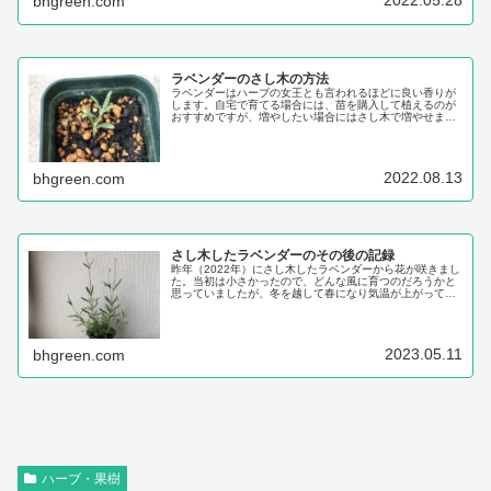
2022.05.28
bhgreen.com
ラベンダーのさし木の方法
ラベンダーはハーブの女王とも言われるほどに良い香りが
します。自宅で育てる場合には、苗を購入して植えるのが
おすすめですが、増やしたい場合にはさし木で増やせま
す。イングリッシュラベンダーは、香りが強い品種です
が、日本の高温多湿の気候は苦手な方なので、ラバンディ
ン系のラベンダーの方が育てやすいこともありま...
2022.08.13
bhgreen.com
さし木したラベンダーのその後の記録
昨年（2022年）にさし木したラベンダーから花が咲きまし
た。当初は小さかったので、どんな風に育つのだろうかと
思っていましたが、冬を越して春になり気温が上がってく
ると、待っていましたとばかりに勢いよく伸びました。4
月後半から5月にかけて伸び始めます。1本のさし木から、
順調に育つとボリュームが出てきれい...
2023.05.11
bhgreen.com
ハーブ・果樹