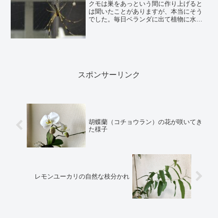
クモは巣をあっという間に作り上げると
剪定した頃のブ...
は聞いたことがありますが、本当にそう
でした。毎日ベランダに出て植物に水を
あげているのですが、ある朝突然に大き
なクモの巣ができていました。姿を見せ
たクモは頭と体の部分だけで体長１セン
チくらいで、長い脚を含めると５～６セ
ンチくらいの大きさです。しましま模様
があるので、...
スポンサーリンク
胡蝶蘭（コチョウラン）の花が咲いてき
た様子
レモンユーカリの自然な枝分かれ