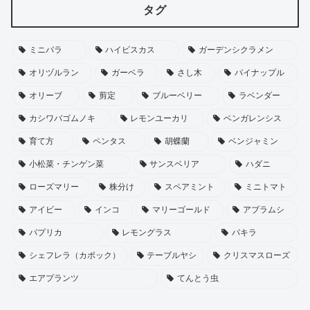
タグ
ミニバラ
ハイビスカス
ガーデンシクラメン
オリヅルラン
ガーベラ
さし木
パイナップル
オリーブ
剪定
ブルーベリー
ラベンダー
カシワバゴムノキ
レモンユーカリ
ベンガレンシス
育て方
ペンタス
胡蝶蘭
ベンジャミン
小松菜・チンゲン菜
サンスベリア
ハダニ
ローズマリー
株分け
スペアミント
ミニトマト
アイビー
インコ
マリーゴールド
アブラムシ
パプリカ
レモングラス
パキラ
シェフレラ（カポック）
テーブルヤシ
クリスマスローズ
エアプランツ
てんとう虫